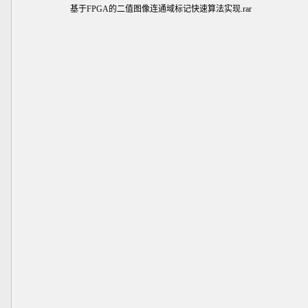
基于FPGA的二值图像连通域标记快速算法实现.rar