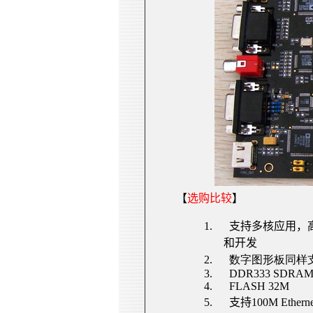
【
选购比较
】
1.
支持多核应用，高
和开发
2.
数字图形板同样支持N
3.
DDR333 SDRA
4.
FLASH
32M
5.
支持
100M
Etherne