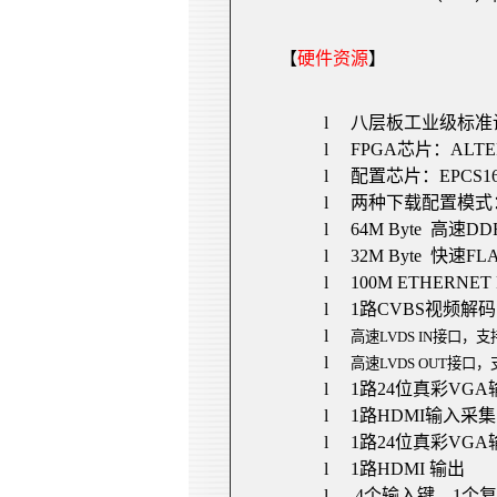
【
硬件资源
】
l
八层板工业级标准
l
FPGA
芯片：
ALTER
l
配置芯片：
EPCS1
l
两种下载配置模式
l
64M
Byte
高速
DD
l
32M
Byte
快速
FL
l
100M
ETHERNET
l
1
路
CVBS
视频解码
l
高速
LVDS IN
接口，支
l
高速
LVDS OUT
接口，
l
1
路
24
位真彩
VGA
l
1
路
HDMI
输入采集
l
1
路
24
位真彩
VGA
l
1
路
HDMI
输出
l
4
个输入键，
1
个复