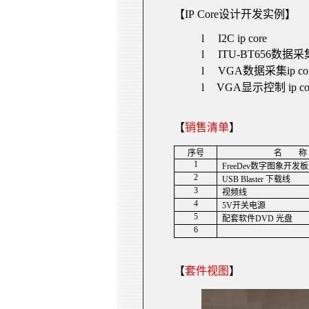
【
IP Core
设计开发实例】
l
I
2C
ip core
l
ITU-BT656
数据采
l
VGA
数据采集
ip co
l
VGA
显示控制
ip co
【
销售清单
】
序号
名
称
1
FreeDev
数字图象
开发板
2
USB Blaster
下载线
3
视频线
4
5V
开关电源
5
配套软件
DVD
光盘
6
【
套件视图
】