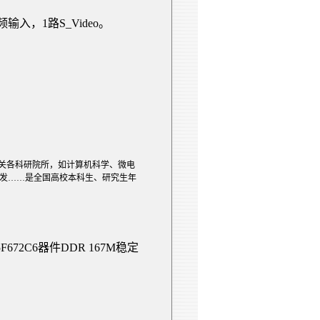
频输入，
1
路
S_Video
。
关各科研院所，如计算机科学、微电
发……是全国高校本科生、研究生年
5F
672C
6
器件
DDR
167M
稳定