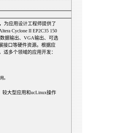
，为应用设计工程师提供了
Altera Cyclone II EP
2C
35 150
数据输出、
VGA
输出、可选
展接口等硬件资源。根据应
，适多个领域的应用开发：
用。
，较大型应用和
ucLinux
操作