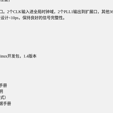
口。
2
个
CLK
输入进全局时钟域，
2
个
PLL1
输出到扩展口，其他
3
差设计
<10ps
，保持良好的信号完整性。
Linux
开发包，
1.4
版本
手册
明
格式）
据手册