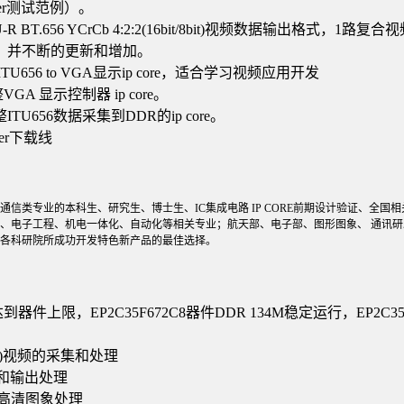
er
测试范例）。
-R BT.656 YCrCb 4:2:2(16bit/8bit)
视频数据输出格式，
1
路复合视
，并不断的更新和增加。
ITU656 to VGA
显示
ip core
，适合学习视频应用开发
整
VGA
显示控制器
ip core
。
整
ITU656
数据采集到
DDR
的
ip core
。
er
下载线
通信类专业的本科生、研究生、博士生、
IC
集成电路
IP CORE
前期设计验证、全国相
、电子工程、机电一体化、自动化等相关专业；航天部、电子部、图形图象、
通讯研
各科研院所成功开发特色新产品的最佳选择。
达到器件上限，
EP
2C
35F
672C
8
器件
DDR
134M
稳定运行，
EP
2C
3
)
视频的采集和处理
和输出处理
高清图象处理