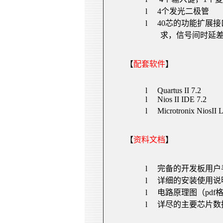
l
4
个发光二极管
l
40
芯的功能扩展接
求，信号间时延
【
配套软件
】
l
Quartus II 7.2
l
Nios II IDE 7.2
l
Microtronix NiosII 
【
资料文档
】
l
完备的开发板用户
l
详细的安装使用说
l
电路原理图（
pdf
l
详尽的主要芯片数