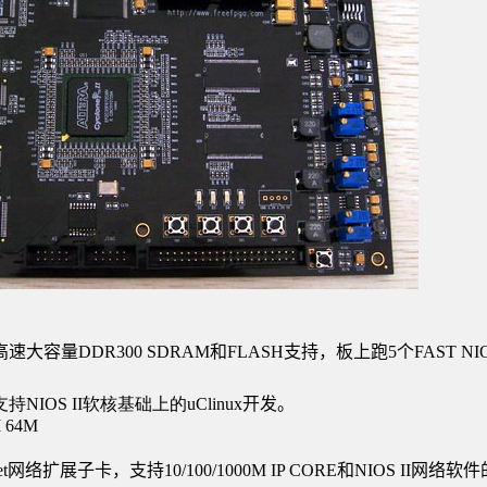
速大容量DDR300
SDRAM
和
FLASH
支持，板上跑
5
个
FAST NIO
IOS II软核基础上的
uClinux
开发。
M
64M
t
网络扩展子卡，支持
10/100/
1000M
IP CORE
和
NIOS II
网络软件