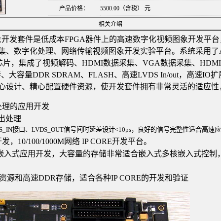
产品价格：
5500.00（含税） 元
相关介绍
开发套件是低成本FPGA器件上的高速数字化视频图象
开发平台
集、数字化处理、网络传输视频图象开发实验平台。系统采用了
芯片，集成了视频解码、
HDMI
数据采集、
VGA
数据采集、
HDMI
持、大容量
DDR SDRAM
、
FLASH
、高速
LVDS In/out
，高速
IO
扩
心设计、精心配置硬件资源，使开发套件拥有非常灵活的适应性
处理的应用开发
出处理
S_IN
接口、
LVDS_OUT
信号间时延差
设计
<10ps
，良好的信号完整性适合高速应
开发，
10/100/
1000M
网络
IP CORE
开发平台。
嵌入式应用开发，大容量的存储非常适合嵌入式多核嵌入式控制
资源和高速
DDR
存储，适合各种
IP CORE
的开发和验证