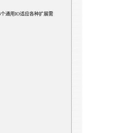
6
个通用
IO
适应各种扩展需