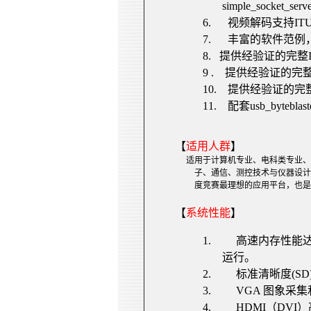
simple_socket_serv
6.
视频解码支持
ITU
7.
丰富的软件范例
8.
提供经验证的完整
9 .
提供经验证的完
10.
提供经验证的完
11.
配套
usb_byteblast
【
适用人群
】
适用于计算机专业、电科类专业、
子、通信、测控技术与仪器设计
度竞赛最理想的应用平台，也是
【
系统性能
】
1.
高速内存性能
运行。
2.
标准清晰度
(SD
3.
VGA
图象采集
4.
HDMI
（
DVI
）