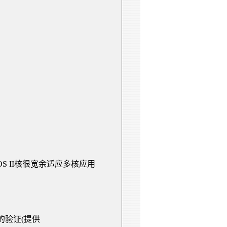
S II
核很宽余
适应多核应用
的验证
(
提供