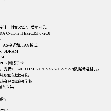
设计，性能稳定、质量可靠。
A Cyclone II EP
2C
35F
672C
8
6
：
AS
模式和
JTAG
模式。
R SDRAM
ASH
 PHY
网络子卡
，支持
ITU-R BT.656 YCrCb 4:2:2(16bit/8bit)
数据标准格式。
。
持视频图象数据接收
。
支持视频图象数据传输
输入采集
输出
位键；