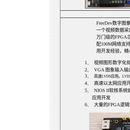
FreeDev
数字图象
一个视频数据采
万门级的
FPGA
配
100M
网络支
用开发经验，精
1、
视频图形数字化
2、
VGA
图象输入输
3、
高速
LVDS
应用。
LVD
4、
高速以太网应用
5、
NIOS II
软核系统
应用开发
6、
大量的
FPGA
逻辑