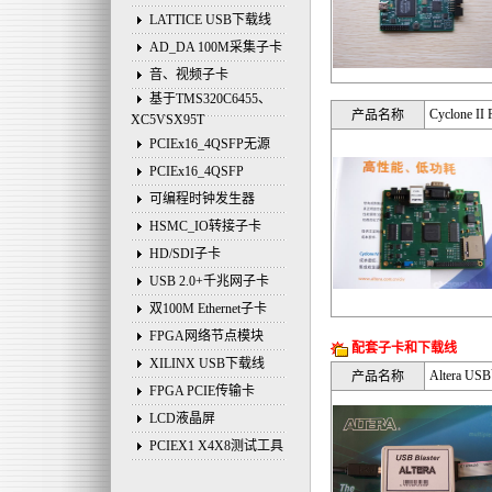
LATTICE USB下载线
AD_DA 100M采集子卡
音、视频子卡
基于TMS320C6455、
Cyclone 
产品名称
XC5VSX95T
PCIEx16_4QSFP无源
PCIEx16_4QSFP
可编程时钟发生器
HSMC_IO转接子卡
HD/SDI子卡
USB 2.0+千兆网子卡
双100M Ethernet子卡
FPGA网络节点模块
配套子卡和下载线
XILINX USB下载线
Altera U
产品名称
FPGA PCIE传输卡
LCD液晶屏
PCIEX1 X4X8测试工具