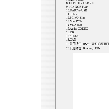
8. ULPI PHY USB 2.0
9. 1Gb NOR Flash
10.UART to USB
11.SD card
12.PCIeX4 Slot
13.Mini PCIe
14.VGA DAC
15.Audio CODEC
16.RTC
17.SPI/I2C
18.CAN
19.外围接口: HSMC高速扩展接口
20.其他功能: Buttons, LEDs