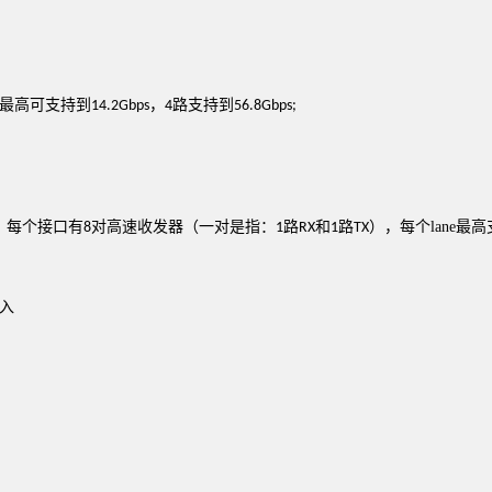
最高可支持到
，
路支持到
14.2Gbps
4
56.8Gbps;
，每个接口有
对高速收发器（一对是指：
路
和
路
）
，每个
lane
最高
8
1
RX
1
TX
入