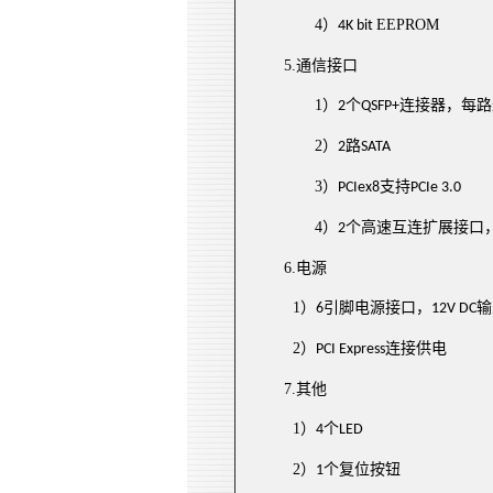
4
）
E
E
PROM
4K bit
5.
通信接口
1
）
个
连接器，每路
2
QSFP+
2
）
路
2
SATA
3
）
支持
PCIex8
PCIe 3.0
4
）
个高速互连扩展接口
2
6.
电源
1
）
引脚电源接口，
输
6
12V DC
2
）
连接供电
PCI Express
7.
其他
1
）
个
4
LED
2
）
个复位按钮
1