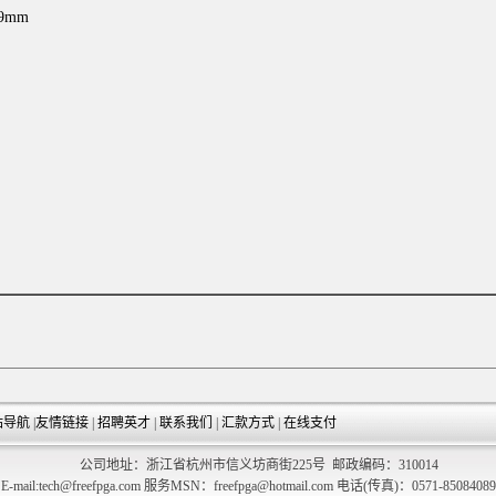
39mm
站导航
|
友情链接
|
招聘英才
|
联系我们
|
汇款方式
|
在线支付
公司地址：浙江省杭州市信义坊商街225号 邮政编码：310014
E-mail:tech@freefpga.com 服务MSN：freefpga@hotmail.com 电话(传真)：0571-85084089