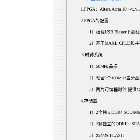
1.
FPGA
：
Altera
Arria 10
FPGA
2.
FPGA
的配置
1
）
板载
USB Blaster
下载线
2
）
基于
MAXII CPLD
和并
3.
时钟系统
1
）
晶振
50MHz
2
）
预留
1
个
差分
晶
100MHz
3
）
两片
可编程
时钟
,
提供
1
4.
存储器
1
）
2
个独立
DDR
4
SODIM
2
）
颗独立的
QDRII+ SR
2
3
）
FLASH
256MB