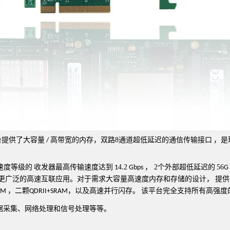
台提供了
大
容量
高
带宽的内存，
双路
8
通道
超低延迟的通信传输
接口
，
是
/
速度等级的
收发器最高传输速度达到
4
2
，
2
个外部超低延迟的
56
1
.
Gbps
G
更广泛的高速
互联
应用。对于需求大容量高速度内存和存储的设计，
提供
，二颗
，以及高速并行闪存。
该平
台
完全支持所有高强度
AM
QDRII+SRAM
据采集、网络处理和信号处理
等等。