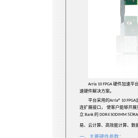
硬件加速
平
Arria 10 FPGA
速
硬件解决方案。
平台采用的
Arria® 10 FPGA
连扩展接口，
使客户能够
开展
立
的
4
SD
Bank
DDR
SODIMM
R
易、云计算、高效能计算、数
一、
主要
硬件参数
：