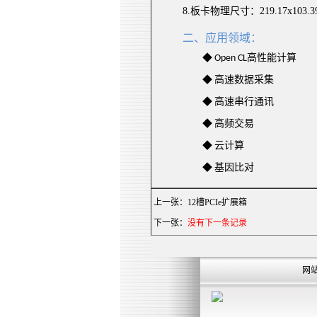
8.
板
卡物理
尺寸
：
219.17x103.
二、
应用领域：
◆
高性能计算
Open CL
◆
高速数据采集
◆
高速串行通讯
◆
高频交易
◆
云计算
◆
基因比对
上一张：
12槽PCIe扩展箱
下一张：
没有下一条记录
网