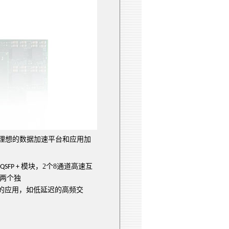
理想的
数据加速平台和应用加
模块
，
2
个
8
通道
高速互
 QSFP +
两个独
的应用，如低延迟的高频交