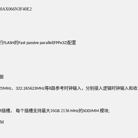
10A
X
066
N
3
F4
0E
2
行
的
配置
FLASH
Fast passive parallel(FPPx32)
振
、
等
路参考时钟输入，分别接入逻辑时钟输入和收
25MHz
322.265623MHz
8
M
插槽，
每个插槽支持
最大
16
213
的
模块
;
GB
6 MHz
SODIMM
AM