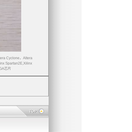
tera Cyclone
，
Altera
inx Spartan2E,Xilinx
GA
芯片