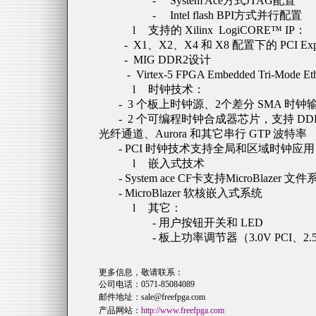
-
System Ace
方式
JTAG
配置
-
Intel flash BPI
方式并行配置
l
支持的
Xilinx LogiCORE™ IP
：
-
X1
、
X2
、
X4
和
X8
配置下的
PCI Ex
-
MIG DDR2
设计
-
Virtex-5 FPGA Embedded Tri-Mode E
l
时钟技术：
-
3
个板上时钟源、
2
个差分
SMA
时钟
-
2
个可编程时钟合成器芯片，支持
DD
光纤通道、
Aurora
和其它串行
GTP
波特率
- PCI
时钟技术支持全局和区域时钟应用
l
嵌入式技术
- System ace CF
卡支持
MicroBlazer
文件
- MicroBlazer
软核嵌入式系统
l
其它：
-
用户按钮开关和
LED
-
板上功率调节器（
3.0V PCI
、
2.
更多信息，敬请联系：
公司电话：
0571-85084089
邮件地址：
sale@freefpga.com
产品网站：
http://www.freefpga.com