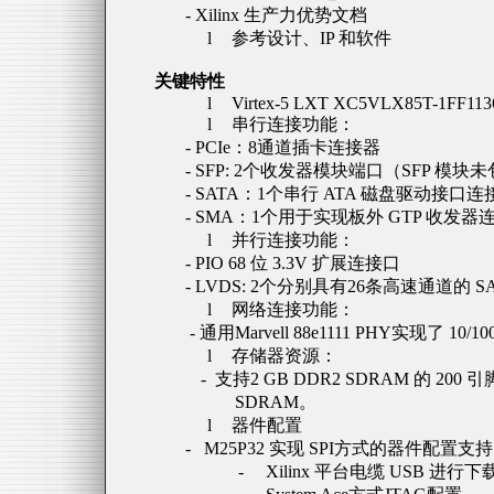
- Xilinx
生产力优势文档
l
参考设计、
IP
和软件
关键特性
l
Virtex-5 LXT XC5VLX85T-1FF11
l
串行连接功能：
- PCIe
：
8
通道插卡连接器
- SFP: 2
个收发器模块端口（
SFP
模块未
- SATA
：
1
个串行
ATA
磁盘驱动接口连
- SMA
：
1
个用于实现板外
GTP
收发器
l
并行连接功能：
- PIO 68
位
3.3V
扩展连接口
- LVDS: 2
个分别具有
26
条高速通道的
S
l
网络连接功能：
-
通用
Marvell 88e1111 PHY
实现了
10/10
l
存储器资源：
-
支持
2 GB DDR2 SDRAM
的
200
引
SDRAM
。
l
器件配置
-
M25P32
实现
SPI
方式的器件配置支持
-
Xilinx
平台电缆
USB
进行下