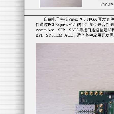
产品价格
自由电子科技
Virtex
™
-5 FPGA
开发套
件通过
PCI Express v1.1
的
PCI-SIG
兼容性测
system Ace
、
SFP
、
SATA
等接口迅速创建和
BPI
、
SYSTEM_ACE
，适合各种应用开发需