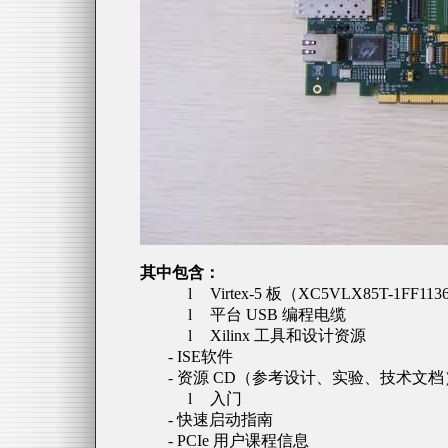
其中包含：
l
Virtex-5
板（
XC5VLX85T-1FF113
l
平台
USB
编程电缆
l
Xilinx
工具和设计资源
- ISE
软件
-
资源
CD
（参考设计、实验、技术文档
l
入门
-
快速启动指南
- PCIe
用户课程信息