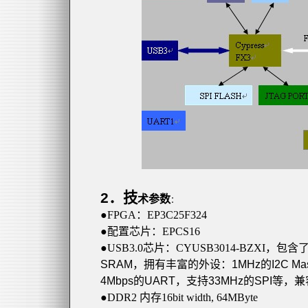
2
．技
术参数
：
●FPGA
：
EP
3C
25F
324
●
配置芯片：
EPCS16
●USB3.0
芯片：
CYUSB3014-BZXI
，包含
SRAM
，拥有丰富的外设：
1MHz
的
I
2C
Mas
4Mbps
的
UART
，支持
33MHz
的
SPI
等，
兼
●DDR2
内存
16bit width, 64MByte