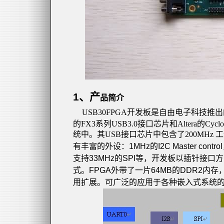
1
、产
品简介
USB30FPGA
开发板是自由电子科技推出
的
FX3
系列
USB3.0
接口芯片和
Altera
的
Cyclo
统中。其
USB
接口芯片中包含了
200MHz
工
有丰富的外设：
1MHz
的
I
2C
Master control
支持
33MHz
的
SPI
等，开发板以插针接口方
式。
FPGA
外带了一片
64MB
的
DDR2
内存
用扩展。可广泛的应用于各种嵌入式系统