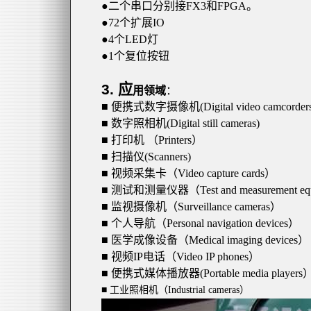
●
二个串口分别接
FX3
和
FPGA
。
●72
个扩展
IO
●4
个
LED
灯
●1
个复位按钮
3.
应
用领域
：
■ 便携式数字摄像机
(Digital video camcorder
■ 数字照相机
(Digital still cameras)
■ 打印机 （
Printers
）
■ 扫描仪
(Scanners)
■ 视频采集卡（
Video capture cards
）
■ 测试和测量仪器（
Test and measurement e
■ 监视摄像机（
Surveillance cameras
）
■ 个人导航（
Personal navigation devices
）
■ 医学成像设备（
Medical imaging devices
）
■ 视频
IP
电话（
Video IP phones
）
■ 便携式媒体播放器
(Portable media players
■ 工业照相机（
Industrial cameras
）