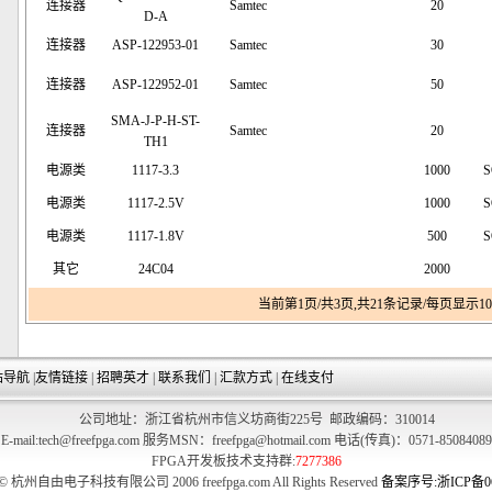
连接器
Samtec
20
D-A
连接器
ASP-122953-01
Samtec
30
连接器
ASP-122952-01
Samtec
50
SMA-J-P-H-ST-
连接器
Samtec
20
TH1
电源类
1117-3.3
1000
S
电源类
1117-2.5V
1000
S
电源类
1117-1.8V
500
S
其它
24C04
2000
当前第1页/共3页,共21条记录/每页显示10条记
站导航
|
友情链接
|
招聘英才
|
联系我们
|
汇款方式
|
在线支付
公司地址：浙江省杭州市信义坊商街225号 邮政编码：310014
E-mail:tech@freefpga.com 服务MSN：freefpga@hotmail.com 电话(传真)：0571-85084089
FPGA开发板技术支持群:
7277386
t © 杭州自由电子科技有限公司 2006 freefpga.com All Rights Reserved
备案序号:浙ICP备06