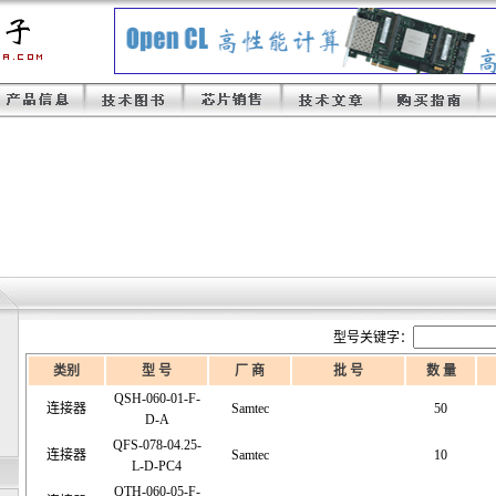
型号关键字：
类别
型 号
厂 商
批 号
数 量
QSH-060-01-F-
连接器
Samtec
50
D-A
QFS-078-04.25-
连接器
Samtec
10
L-D-PC4
QTH-060-05-F-