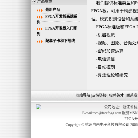
产品展示
我们提供标准类型和PC
最新产品
FPGA板。可用于构建
FPGA开发板高端系
理、模式识别设备和系
列
FPGA标准板和FPGA 
FPGA开发板入门系
列
-机器视觉
配套子卡和下载线
-视频、图象、音频处
-密码加速运算
-电信通信
-自动控制
-算法理论和研究
网站导航
|
友情链接
|
招聘英才
|
联系我
公司地址：浙江省杭州
E-mail:tech@freefpga.com 服务MS
FPGA
Copyright © 杭州自由电子科技有限公司 2006 freefp