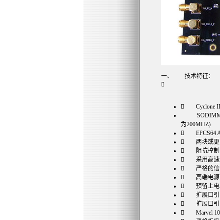
一、 技术特征：

 Cyclone 
SODIMM D
为200MHZ)
 EPCS64 
 两块或更
 阻抗控制的 
 采用高速
 严格的信
 高端电源设
 预留上电
 扩展口引出5
 扩展口引出216
 Marvel 