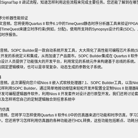
悉
SignalTap II
调试流程，知道怎样利用这些流程来完成主要任务。您还能了解到在哪
序分析器性能验证
文音频。您将使用
Quartus II
软件
6.1
中的
TimeQuest
静态时序分析器工具来验证
FPGA
用
TimeQuest
来建立时序约束
(
例如，分配
)
，使用所支持的
Synopsys
设计约束
(SDC)
，
成时序报告。
音频。
SOPC Builder
是一款自动系统开发工具，大大简化了高性能可编程芯片系统
(
C
开发的系统定义和集成，从而加速了产品面市。
SOPC Builder
集成在
Quartus II
软件
为设计人员提供了功能强大的开发平台，利用常见的系统元件来构建基于总线的系统。
的固定逻辑模块，也可以是非常复杂、动态生成的参数化子系统。
器
音频。此次课程向您介绍
Nios II
嵌入式软核处理器
7.1
、
SOPC Builder
工具，以及
Nio
怎样利用
SOPC Builder
，通过简单地按动按钮来轻松开发并配置全定制
Nios II
处理器
开发可编程逻辑器件软件，利用
Nios II
开发套件对设计进行原型开发。我们还将讨论
以及怎样将您自己的定制逻辑融合到任意系统中
的仿真
音频。您将学习怎样使用
Quartus II
软件
6.0
中的仿真器来进行功能和时序仿真，学习
件。您还将学习怎样利用仿真器的各种功能进行
HDL
转换，这些功能包括断点、功耗