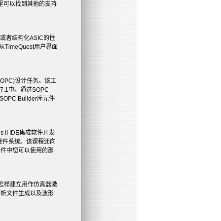
里可以找到其他的支持
或者结构化
ASIC
的性
从
TimeQuest
用户界面
SOPC)
设计任务。该工
7.1
中。通过
SOPC
SOPC Builder
库元件
s II IDE
集成软件开发
硬件系统。该课程还向
套件中您可以使用的部
怎样建立用作仿真器激
分析文件生成以及波形