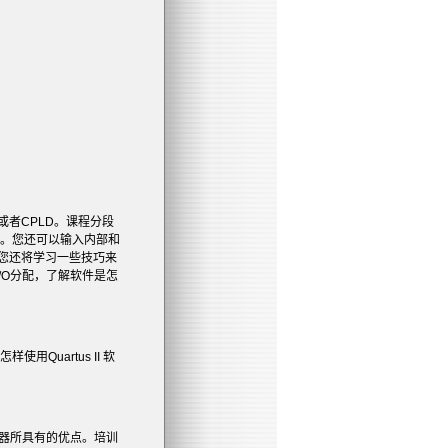
或者
CPLD
。课程分段
。您还可以输入内部和
您还将学习一些技巧来
/O
分配，了解软件是怎
怎样使用
Quartus II
软
器所具有的优点。培训