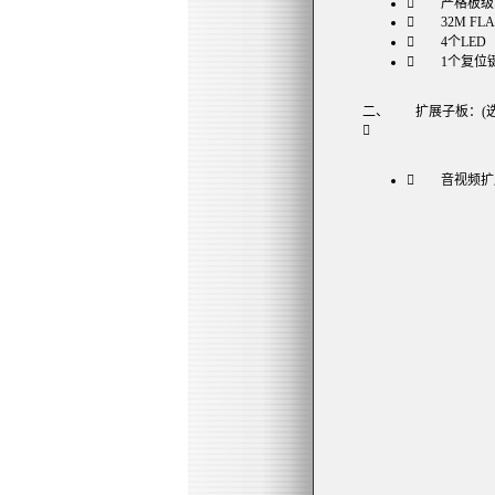
 严格板级
 32M FLA
 4个LED
 1个复位
二、 扩展子板：(

 音视频扩