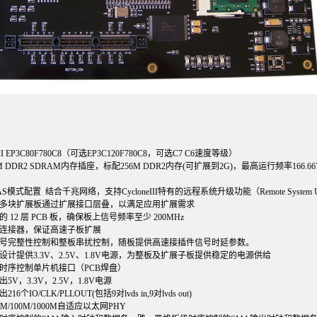
III EP3C80F780C8（可选EP3C120F780C8，可选C7 C6速度等级）
DR2 SDRAM内存插座，标配256M DDR2内存(可扩展到2G)，最高运行频率166.66
AS模式配置 结合千兆网络，支持CycloneIII特有的远程系统升级功能（Remote System Up
多块扩展板通过扩展接口层叠，以满足应用扩展需求
12 层 PCB 板，确保板上信号频率至少 200MHz
连接器，保证高速子板扩展
号完整性控制和整板串扰控制，随板提供高速接插件信号时延参数。
计提供3.3V、2.5V、1.8V电源，为整板及扩展子板提供稳定的电源供给
时序控制单片机接口（PCB焊盘）
V，3.3V，2.5V，1.8V电源
个IO/CLK/PLLOUT(包括9对lvds in,9对lvds out)
10M/100M/1000M自适应以太网PHY