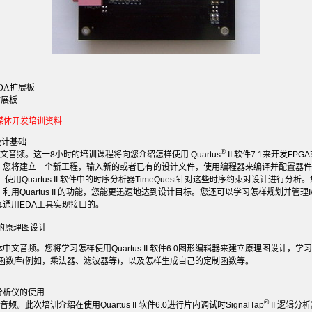
DA扩展板
扩展板
a多媒体开发培训资料
设计基础
®
文音频。这一
8
小时的培训课程将向您介绍怎样使用
Quartus
II
软件
7.1
来开发
FPGA
。您将建立一个新工程，输入新的或者已有的设计文件，使用编程器来编译并配置器件
，使用
Quartus II
软件中的时序分析器
TimeQuest
针对这些时序约束对设计进行分析。
。利用
Quartus II
的功能，您能更迅速地达到设计目标。您还可以学习怎样规划并管理
I
真通用
EDA
工具实现接口的。
的原理图设计
体中文音频。您将学习怎样使用
Quartus II
软件
6.0
图形编辑器来建立原理图设计，学习
函数库
(
例如，乘法器、滤波器等
)
，以及怎样生成自己的定制函数等。
分析仪的使用
®
音频。此次培训介绍在使用
Quartus II
软件
6.0
进行片内调试时
SignalTap
II
逻辑分析