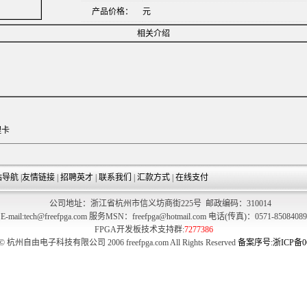
产品价格：
元
相关介绍
理卡
站导航
|
友情链接
|
招聘英才
|
联系我们
|
汇款方式
|
在线支付
公司地址：浙江省杭州市信义坊商街225号 邮政编码：310014
E-mail:tech@freefpga.com 服务MSN：freefpga@hotmail.com 电话(传真)：0571-85084089
FPGA开发板技术支持群:
7277386
t © 杭州自由电子科技有限公司 2006 freefpga.com All Rights Reserved
备案序号:浙ICP备06