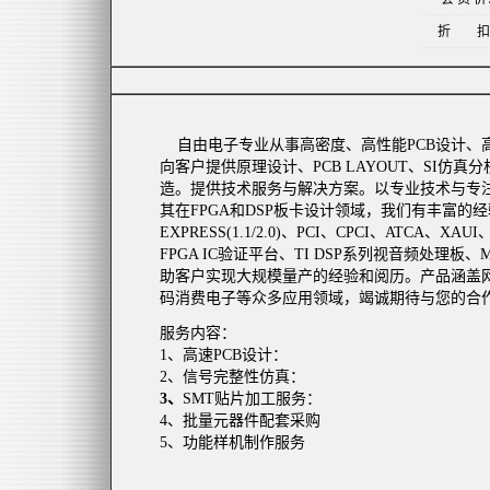
折 扣
自由电子专业从事高密度、高性能
PCB
设计、
向客户提供原理设计、
PCB LAYOUT
、
SI
仿真分
造。提供技术服务与解决方案。以专业技术与专
其在
FPGA
和
DSP
板卡设计领域，我们有丰富的经
EXPRESS(1.1/2.0)
、
PCI
、
CPCI
、
ATCA
、
XAUI
FPGA IC
验证平台、
TI DSP
系列视音频处理板、
助客户实现大规模量产的经验和阅历。产品涵盖
码消费电子等众多应用领域，竭诚期待与您的合
服务内容：
1
、高速
PCB
设计：
2
、信号完整性仿真：
3
、
SMT
贴片加工服务：
4
、批量元器件配套采购
5
、功能样机制作服务