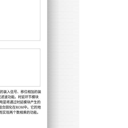
换的装入信号、移位相加的装
成滤波功能。时延环节模块
）的作用是将通过时延模块产生的
组合固化在ROM中。它的地
加而实现两个数相乘的功能。