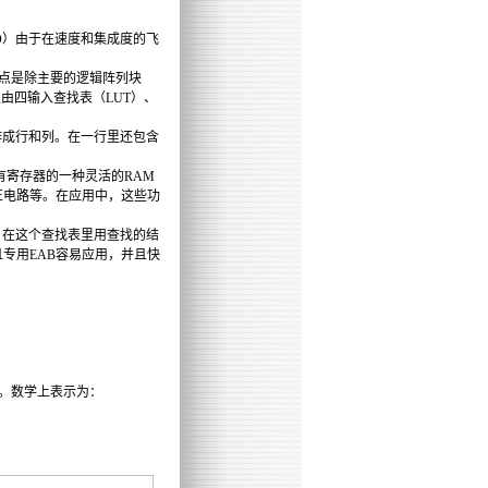
D）由于在速度和集成度的飞
特点是除主要的逻辑阵列块
又由四输入查找表（LUT）、
）排成行和列。在一行里还包含
有寄存器的一种灵活的RAM
正电路等。在应用中，这些功
，在这个查找表里用查找的结
专用EAB容易应用，并且快
。数学上表示为：