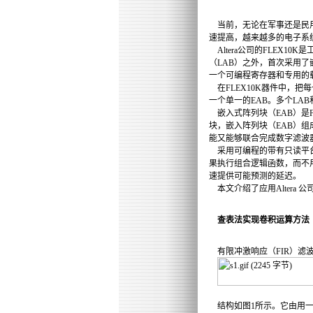
当前，无论在军事还是民用
速提高，越来越多的电子系
Altera公司的FLEX
（LAB）之外，首次采用了
一个可编程寄存器和专用的
在FLEX10K器件中，把
一个单一的EAB。多个LA
嵌入式阵列块（EAB）是F
块，嵌入阵列块（EAB）
能又能够联合完成数字滤波
采用可编程的带有只读平台
果执行组合逻辑函数，而不
速提供可能预测的延迟。
本文介绍了应用Altera 公
查表法实现卷积运算方法
有限冲激响应（FIR）滤
结构如图1所示。它由用