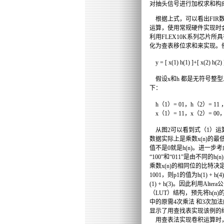
对抽头信号进行加权求和构
根据上式，可以看出FIR
运算，使用常规硬件实现时
利用FLEX10K系列芯片
化为查表移位求和来实现。
y = [ x(1) h(1) ]+[ x(2) h(2) 
假设x和h 都是无符号整
下：
h（1）= 01，h（2）= 11 ，h
x（1）= 11，x（2）= 00， x
从图2可以看到式（1）运算
数据实际上是乘数x(n)的最
值不是0就是h(n)。进一步
“100”
和“011”是由不同的h(
乘数x(n)的相同位的比特决
1001，则p1的值为h(1) + 
(1) + h(3)。因此利用Alt
（LUT）结构，预先将h(n
中的原需4次乘法 和3次加
显示了用查找表实现该例的
用查表法实现卷积运算时，