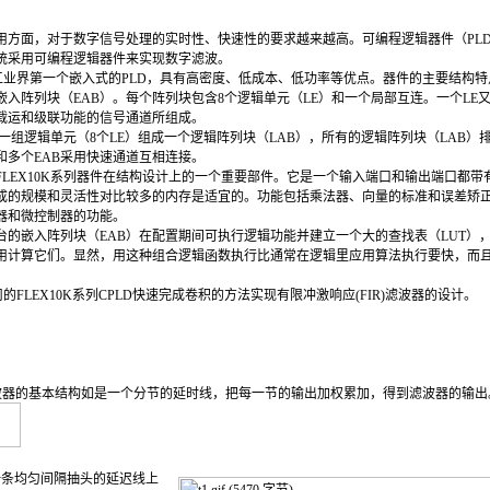
方面，对于数字信号处理的实时性、快速性的要求越来越高。可编程逻辑器件（PL
统采用可编程逻辑器件来实现数字滤波。
10K是工业界第一个嵌入式的PLD，具有高密度、低成本、低功率等优点。器件的主要结构
嵌入阵列块（EAB）。每个阵列块包含8个逻辑单元（LE）和一个局部互连。一个LE
载运和级联功能的信号通道所组成。
每一组逻辑单元（8个LE）组成一个逻辑阵列块（LAB），所有的逻辑阵列块（LAB
B和多个EAB采用快速通道互相连接。
LEX10K系列器件在结构设计上的一个重要部件。它是一个输入端口和输出端口都带
组成的规模和灵活性对比较多的内存是适宜的。功能包括乘法器、向量的标准和误差矫
器和微控制器的功能。
的嵌入阵列块（EAB）在配置期间可执行逻辑功能并建立一个大的查找表（LUT）
用计算它们。显然，用这种组合逻辑函数执行比通常在逻辑里应用算法执行要快，而且
司的FLEX10K系列CPLD快速完成卷积的方法实现有限冲激响应(FIR)滤波器的设计。
波器的基本结构如是一个分节的延时线，把每一节的输出加权累加，得到滤波器的输出
一条均匀间隔抽头的延迟线上