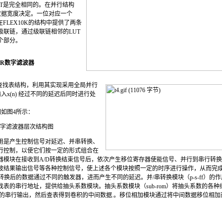
UT是完全相同的。在并行结构
的数据宽度决定。一位对应一个
FLEX10K的结构中提供了两条
级联链，通过级联链相邻的LUT
个部分。
IR数字滤波器
具有查找表结构，利用其实现采用全局并行
入x(n) 经过不同的延迟后同时进行处
图如图4所示：
R数字滤波器层次结构图
作用是产生控制信号对延迟、并串转换、
行控制，以使它们按一定的形式组合在
器模块在接收到A/D转换结束信号后，依次产生移位寄存器使能信号、并行到串行转
波结果输出信号等各种控制信号，使上述各个模块按照一定的时序进行操作，从而完
为使A/D转换后的数据通过不同的触发器，进而产生不同的延迟。并/串转换模块（p-s-ff
表的串行地址，提供给抽头系数模块。抽头系数模块（sub-rom）将抽头系数的各种
块的串行输出，然后查表得到卷积的中间数据.。移位相加模块通过将中间数据移位相