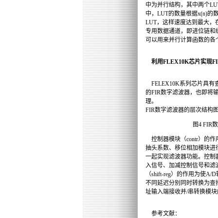
中为并行结构，其中两个L
中，LUT的数量根据x(n)
LUT，这样速度达到最大，在
专用数据通道，即进位链和
可以用来并行计算函数的各
利用FLEX10K芯片实现F
FELEX10K系列芯片
的FIR数字滤波器，也即将输
理。
FIR数字滤波器的层次结构
图4 FI
控制器模块（contr）的
抽头系数、移位相加模块进
一起实现滤波器功能。控制
入信号、加减控制信号和滤
（shift-reg）的作用
不同延迟分别同时转换为查找
址输入端接收并/串转换模
参考文献：