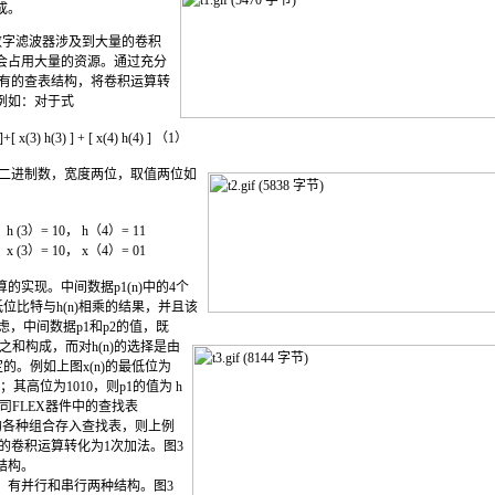
成。
数字滤波器涉及到大量的卷积
会占用大量的资源。通过充分
所具有的查表结构，将卷积运算转
例如：对于式
]+[ x(3) h(3) ] + [ x(4) h(4) ] （1）
型二进制数，宽度两位，取值两位如
 (3）= 10， h（4）= 11
 (3）= 10， x（4）= 01
的实现。中间数据p1(n)中的4个
低位比特与h(n)相乘的结果，并且该
考虑，中间数据p1和p2的值，既
n)之和构成，而对h(n)的选择是由
定的。例如上图x(n)的最低位为
h(4)；其高位为1010，则p1的值为 h
era公司FLEX器件中的查找表
)的各种组合存入查找表，则上例
法的卷积运算转化为1次加法。图3
结构。
有并行和串行两种结构。图3